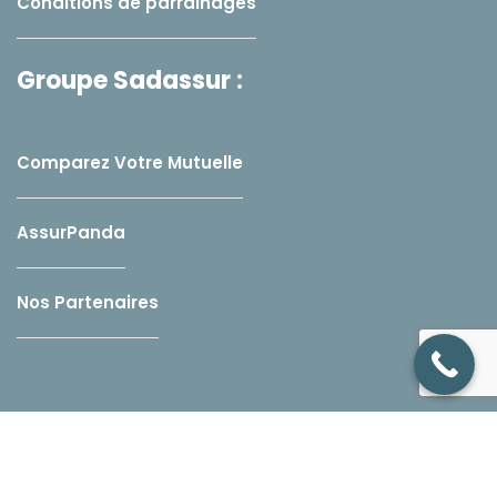
Conditions de parrainages
Groupe Sadassur :
Comparez Votre Mutuelle
AssurPanda
Nos Partenaires
2026
© Tous droits réservés par
SADASSUR –
Création Site Wordpress
par ISoluce