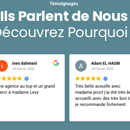
Témoignages
Ils Parlent de Nous
écouvrez Pourquoi 
Adam EL HASBI
Bartek Arbuz
18 Février 2026
9 Février 2026
ès belle aceuille avec
Super réactifs, j'ai pu assure
adame picot j’ai été très bien
mon véhicule très vite, sans
cueilli avec des très bon tarif
prise de tête et au meilleur p
e recommande fortement
Je recommande a 100% 👌