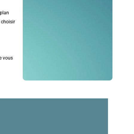
 plan
 choisir
de vous