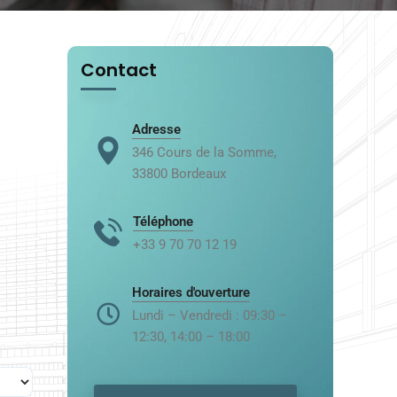
Contact
Adresse
346 Cours de la Somme,
33800 Bordeaux
Téléphone
+33 9 70 70 12 19
Horaires d'ouverture
Lundi – Vendredi : 09:30 –
12:30, 14:00 – 18:00